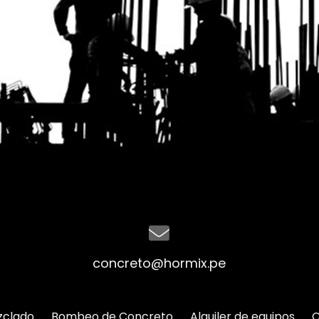
concreto@hormix.pe
zclado
Bombeo de Concreto
Alquiler de equipos
C