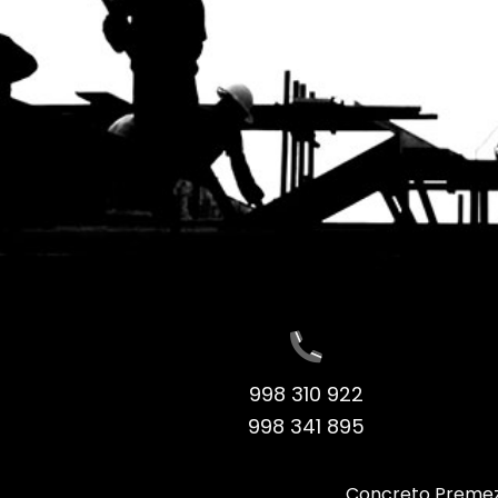
998 310 922
998 341 895
Concreto Preme