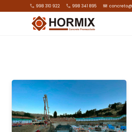
998 310 922
998 341 895
concreto@