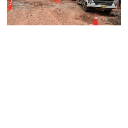
Obra – Puno IE Varones
Huancané
Terminado