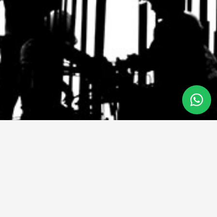
998310922
Ventas 1
Disponible
998341895
Ventas 2
Disponible