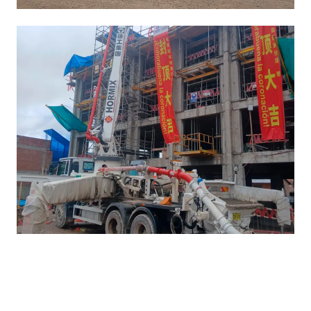
Parque Eólico Caravelí
Terminado
Obra IE Glorioso Macusani
Puno
Terminado